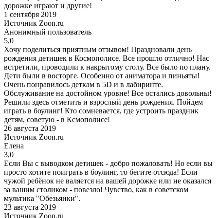
дорожке играют и другие!
1 сентября 2019
Источник Zoon.ru
Анонимный пользователь
5,0
Хочу поделиться приятным отзывом! Праздновали день
рождения детишек в Космополисе. Все прошло отлично! Нас
встретили, проводили к накрытому столу. Все было по плану.
Дети были в восторге. Особенно от аниматора и пиньяты!
Очень понравилось деткам в 5D и в лабиринте.
Обслуживание на достойном уровне! Все остались довольны!
Решили здесь отметить и взрослый день рождения. Пойдем
играть в боулинг! Кто сомневается, где устроить праздник
детям, советую - в Ксмополисе!
26 августа 2019
Источник Zoon.ru
Елена
3,0
Если Вы с выводком детишек - добро пожаловать! Но если вы
просто хотите поиграть в боулинг, то бегите отсюда! Если
чужой ребёнок не валяется на вашей дорожке или не оказался
за вашим столиком - повезло! Чувство, как в советском
мультика "Обезьянки".
23 августа 2019
Источник Zoon.ru