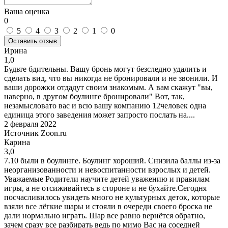
Ваша оценка
0
5
4
3
2
1
0
Оставить отзыв
Ирина
1,0
Будьте бдительны. Вашу бронь могут безследно удалить и
сделать вид, что вы никогда не бронировали и не звонили. И
ваши дорожки отдадут своим знакомым. А вам скажут "вы,
наверно, в другом боулинге бронировали" Вот, так,
незамысловато вас и всю вашу компанию 12человек одна
единица этого заведения может запросто послать на....
2 февраля 2022
Источник Zoon.ru
Карина
3,0
7.10 были в боулинге. Боулинг хороший. Снизила баллы из-за
неорганизованности и невоспитанности взрослых и детей.
Уважаемые Родители научите детей уважению и правилам
игры, а не отсиживайтесь в стороне и не бухайте.Сегодня
посчасливилось увидеть много не культурных деток, которые
взяли все лёгкие шары и стояли в очереди своего броска не
дали нормально играть. Шар все равно вернётся обратно,
зачем сразу все разбирать ведь по мимо Вас на соседней