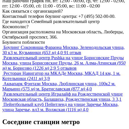
Наш рабочий график пн, вт: 12:00 - 00:00, ср, чт: 12:00 - 02:00,
пт: 12:00 - 05:00, сб: 11:00 - 05:00, вс: 11:00 - 02:00
Как связаться с организацией?
Контактный телефон боулинг-центра: +7 (495) 502-00-00.
Где находится Семейный развлекательный центр
Космополис?
Организация расположена на Московская область, Люберцы,
Октябрьский проспект, 366.
Боулинги поблизости
Боулинг Сокровища Фараона
Москва, Зеленодольская улица,
30 к3
м. Кузьминки
(653 м)
4,0
91 отзыв
Развлекательный центр Pushka на улице Борисовские Пруды
Москва, улица Борисовские Пруды, 26
м. Алма-Атинская
(950
м)
м. Борисово
(1226 м)
2,9
5 отзывов
Ресторан Навигатор на МКАДе
Москва, МКАД 14 км, 1
м.
Котельники
(2411 м)
3,9
Аквапарк Фэнтази
Москва, Люблинская улица, 100к2
м.
Марьино
(575 м)
м. Братиславская
(877 м)
4,0
Развлекательный центр Игралайф на Рождественской улице
Московская область, Балашиха, Рождественская улица, 3
3,1
Пейнтбольный клуб Пейнтленд на улице Заречье
Москва,
улица Заречье, вл3
м. Волжская
(1116 м)
4,0
Соседние станции метро