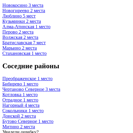
Новокосино
3 места
Новогиреево
2 места
Люблино
5 мест
Кузьминки
2 места
Алма-Атинская
1 место
Перово
2 места
Волжская
2 места
Братиславская
7 мест
Марьино
2 места
Стахановская
1 место
Соседние районы
Преображенское
1 место
Бибирево
1 место
Чертаново Северное
3 места
Котловка
1 место
Отрадное
1 место
Нагорный
4 места
Сокольники
1 место
Донской
2 места
Бутово Северное
1 место
Митино
2 места
Увидели ошибку?